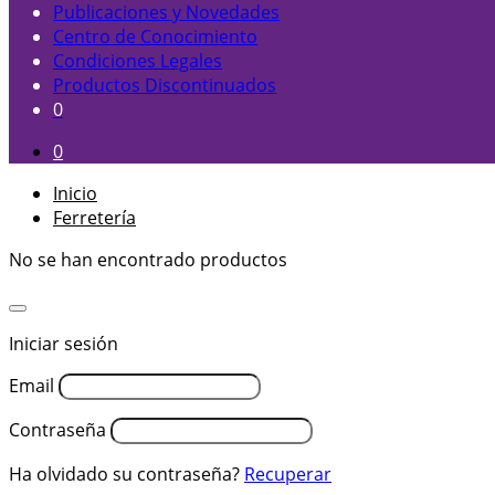
Publicaciones y Novedades
Centro de Conocimiento
Condiciones Legales
Productos Discontinuados
0
0
Inicio
Ferretería
No se han encontrado productos
Iniciar sesión
Email
Contraseña
Ha olvidado su contraseña?
Recuperar